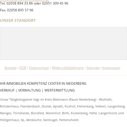
Tel. 02058 894 33 86 oder 02051 309 45 96
Fax. 02058 895 57 96
UNSER STANDORT
Kontakt
-
AGB
-
Datenschutz
-
Widerrufsbelehrung
-
Sitemap
-
Impressum
IHR IMMOBILIEN KOMPETENZ CENTER IN NIEDERBERG
VERKAUF | VERWALTUNG | WERTERMITTLUNG
Unser Tätigkeitsgebiet liegt im Kreis Mettmann (Raum Niederberg) - Wülfrath,
Rohdenhaus, Flandersbach, Düssel, Aprath, Koxhof, Flehenberg, Velbert, Langenberg,
Neviges, Tönisheide, Bonsfeld, Nierenhof, Birth, Kostenberg, Hefel, Langenhorst und
Heiligenhaus, Ilp, Abtsküche, Isenbügel, Hetterscheidt.