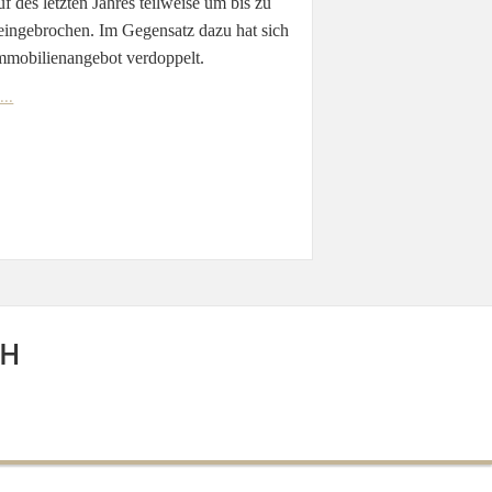
uf des letzten Jahres teilweise um bis zu
ingebrochen. Im Gegensatz dazu hat sich
mmobilienangebot verdoppelt.
..
bH