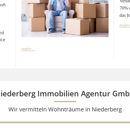
Verla
vfi
70% e
das I
mehr.
und
ice
mehr...
iederberg Immobilien Agentur Gm
Wir vermitteln Wohnträume in Niederberg