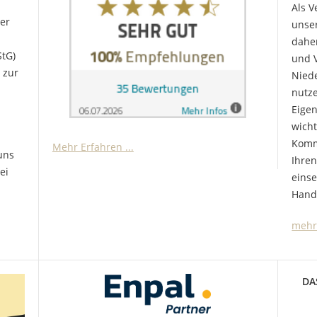
Als V
ter
unse
dahe
StG)
und V
 zur
Niede
nutze
Eige
wich
Komm
Mehr Erfahren ...
 uns
Ihren
ei
einse
Hand
mehr.
DA