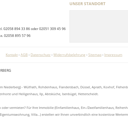
UNSER STANDORT
el. 02058 894 33 86 oder 02051 309 45 96
ax. 02058 895 57 96
Kontakt
-
AGB
-
Datenschutz
-
Widerrufsbelehrung
-
Sitemap
-
Impressum
ERBERG
um Niederberg) - Wülfrath, Rohdenhaus, Flandersbach, Düssel, Aprath, Koxhof, Flehenb
enhorst und Heiligenhaus, Ilp, Abtsküche, Isenbügel, Hetterscheidt.
 oder vermieten? Für Ihre Immobilie (Einfamilienhaus, Ein-/Zweifamilienhaus, Reihen
igentumswohnung, Villa...) erstellen wir Ihnen unverbindlich eine kostenlose Wertermi