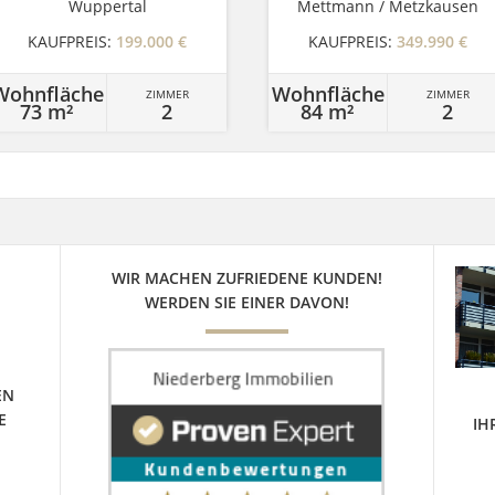
Wuppertal
Mettmann / Metzkausen
KAUFPREIS:
199.000 €
KAUFPREIS:
349.990 €
Wohnfläche
Wohnfläche
ZIMMER
ZIMMER
73 m²
2
84 m²
2
WIR MACHEN ZUFRIEDENE KUNDEN!
WERDEN SIE EINER DAVON!
EN
E
IH