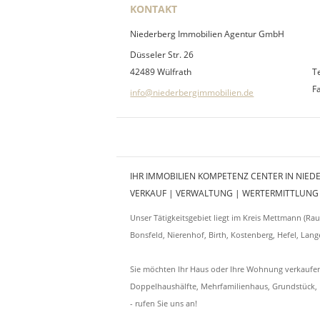
KONTAKT
Niederberg Immobilien Agentur GmbH
Düsseler Str. 26
42489 Wülfrath
T
F
info@niederbergimmobilien.de
IHR IMMOBILIEN KOMPETENZ CENTER IN NIED
VERKAUF | VERWALTUNG | WERTERMITTLUNG
Unser Tätigkeitsgebiet liegt im Kreis Mettmann (Ra
Bonsfeld, Nierenhof, Birth, Kostenberg, Hefel, Lang
Sie möchten Ihr Haus oder Ihre Wohnung verkaufen
Doppelhaushälfte, Mehrfamilienhaus, Grundstück, E
- rufen Sie uns an!