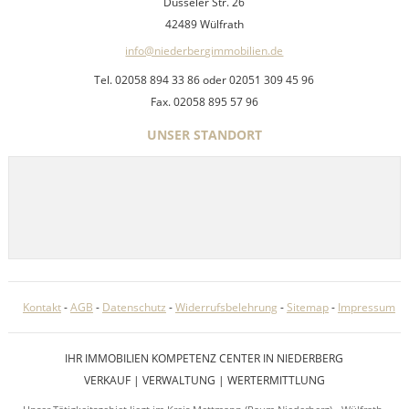
Düsseler Str. 26
42489 Wülfrath
info@niederbergimmobilien.de
Tel. 02058 894 33 86 oder 02051 309 45 96
Fax. 02058 895 57 96
UNSER STANDORT
Kontakt
-
AGB
-
Datenschutz
-
Widerrufsbelehrung
-
Sitemap
-
Impressum
IHR IMMOBILIEN KOMPETENZ CENTER IN NIEDERBERG
VERKAUF | VERWALTUNG | WERTERMITTLUNG