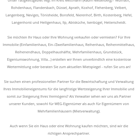
Unser Tätigkeitsgebiet liegt im Kreis Mettmann (Raum Niederberg) - Wülfrath,
Rohdenhaus, Flandersbach, Düssel, Aprath, Koxhof, Flehenberg, Velbert,
Langenberg, Neviges, Tönisheide, Bonsfeld, Nierenhof, Birth, Kostenberg, Hefel,
Langenhorst und Heiligenhaus, Ilp, Abtsküche, Isenbügel, Hetterscheidt.
Sie möchten Ihr Haus oder Ihre Wohnung verkaufen oder vermieten? Für Ihre
Immobilie (Einfamilienhaus, Ein-/Zweifamilienhaus, Reihenhaus, Reihenmittelhaus,
Reihenendhaus, Doppelhaushälfte, Mehrfamilienhaus, Grundstück,
Eigentumswohnung, Villa...) erstellen wir Ihnen unverbindlich eine kostenlose
Wertermittlung oder beraten Sie zum aktuellen Mietspiegel - rufen Sie uns an!
Sie suchen einen professionellen Partner für die Bewirtschaftung und Verwaltung
Ihres Immobilieneigentums für die langfristige Wertsteigerung Ihrer Immobilie und
somit zur Steigerung Ihres Vermögens? Als Verwalter sehen wir uns als Partner
unserer Kunden, sowohl für WEG-Eigentümer als auch für Eigentümern von
Mehrfamilienhäusern (Mietverwaltung).
Auch wenn Sie ein Haus oder eine Wohnung kaufen möchten, sind wir die
richtigen Ansprechpartner.