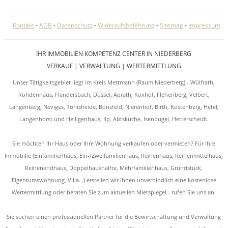
Kontakt
-
AGB
-
Datenschutz
-
Widerrufsbelehrung
-
Sitemap
-
Impressum
IHR IMMOBILIEN KOMPETENZ CENTER IN NIEDERBERG
VERKAUF | VERWALTUNG | WERTERMITTLUNG
Unser Tätigkeitsgebiet liegt im Kreis Mettmann (Raum Niederberg) - Wülfrath,
Rohdenhaus, Flandersbach, Düssel, Aprath, Koxhof, Flehenberg, Velbert,
Langenberg, Neviges, Tönisheide, Bonsfeld, Nierenhof, Birth, Kostenberg, Hefel,
Langenhorst und Heiligenhaus, Ilp, Abtsküche, Isenbügel, Hetterscheidt.
Sie möchten Ihr Haus oder Ihre Wohnung verkaufen oder vermieten? Für Ihre
Immobilie (Einfamilienhaus, Ein-/Zweifamilienhaus, Reihenhaus, Reihenmittelhaus,
Reihenendhaus, Doppelhaushälfte, Mehrfamilienhaus, Grundstück,
Eigentumswohnung, Villa...) erstellen wir Ihnen unverbindlich eine kostenlose
Wertermittlung oder beraten Sie zum aktuellen Mietspiegel - rufen Sie uns an!
Sie suchen einen professionellen Partner für die Bewirtschaftung und Verwaltung