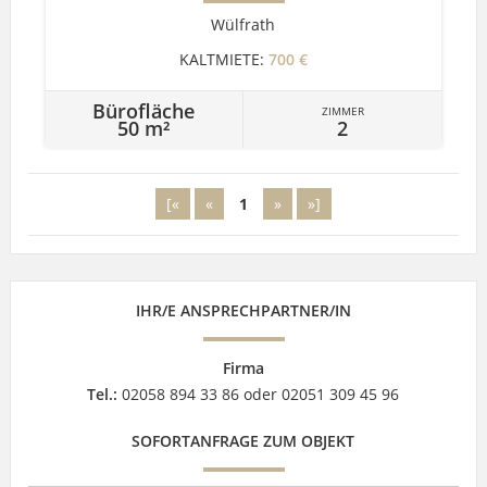
Wülfrath
KALTMIETE:
700 €
Bürofläche
ZIMMER
50 m²
2
[«
«
1
»
»]
IHR/E ANSPRECHPARTNER/IN
Firma
Tel.:
02058 894 33 86 oder 02051 309 45 96
SOFORTANFRAGE ZUM OBJEKT