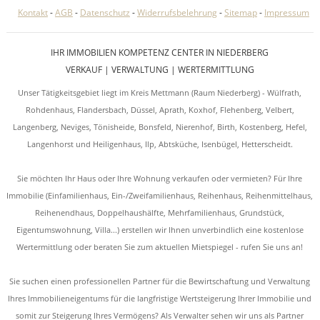
Kontakt
-
AGB
-
Datenschutz
-
Widerrufsbelehrung
-
Sitemap
-
Impressum
IHR IMMOBILIEN KOMPETENZ CENTER IN NIEDERBERG
VERKAUF | VERWALTUNG | WERTERMITTLUNG
Unser Tätigkeitsgebiet liegt im Kreis Mettmann (Raum Niederberg) - Wülfrath,
Rohdenhaus, Flandersbach, Düssel, Aprath, Koxhof, Flehenberg, Velbert,
Langenberg, Neviges, Tönisheide, Bonsfeld, Nierenhof, Birth, Kostenberg, Hefel,
Langenhorst und Heiligenhaus, Ilp, Abtsküche, Isenbügel, Hetterscheidt.
Sie möchten Ihr Haus oder Ihre Wohnung verkaufen oder vermieten? Für Ihre
Immobilie (Einfamilienhaus, Ein-/Zweifamilienhaus, Reihenhaus, Reihenmittelhaus,
Reihenendhaus, Doppelhaushälfte, Mehrfamilienhaus, Grundstück,
Eigentumswohnung, Villa...) erstellen wir Ihnen unverbindlich eine kostenlose
Wertermittlung oder beraten Sie zum aktuellen Mietspiegel - rufen Sie uns an!
Sie suchen einen professionellen Partner für die Bewirtschaftung und Verwaltung
Ihres Immobilieneigentums für die langfristige Wertsteigerung Ihrer Immobilie und
somit zur Steigerung Ihres Vermögens? Als Verwalter sehen wir uns als Partner