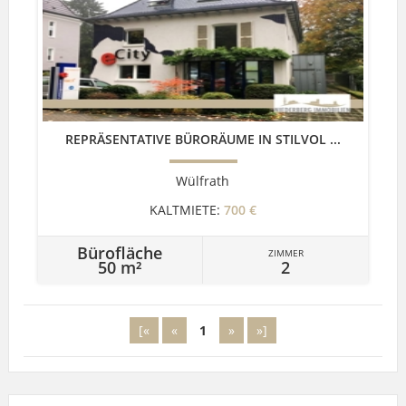
REPRÄSENTATIVE BÜRORÄUME IN STILVOL ...
Wülfrath
KALTMIETE:
700 €
Bürofläche
ZIMMER
50 m²
2
[«
«
1
»
»]