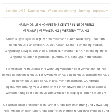
Kontakt
-
AGB
-
Datenschutz
-
Widerrufsbelehrung
-
Sitemap
-
Impressum
IHR IMMOBILIEN KOMPETENZ CENTER IN NIEDERBERG
VERKAUF | VERWALTUNG | WERTERMITTLUNG
Unser Tätigkeitsgebiet liegt im Kreis Mettmann (Raum Niederberg) - Wülfrath,
Rohdenhaus, Flandersbach, Düssel, Aprath, Koxhof, Flehenberg, Velbert,
Langenberg, Neviges, Tönisheide, Bonsfeld, Nierenhof, Birth, Kostenberg, Hefel,
Langenhorst und Heiligenhaus, Ilp, Abtsküche, Isenbügel, Hetterscheidt.
Sie möchten Ihr Haus oder Ihre Wohnung verkaufen oder vermieten? Für Ihre
Immobilie (Einfamilienhaus, Ein-/Zweifamilienhaus, Reihenhaus, Reihenmittelhaus,
Reihenendhaus, Doppelhaushälfte, Mehrfamilienhaus, Grundstück,
Eigentumswohnung, Villa...) erstellen wir Ihnen unverbindlich eine kostenlose
Wertermittlung oder beraten Sie zum aktuellen Mietspiegel - rufen Sie uns an!
Sie suchen einen professionellen Partner für die Bewirtschaftung und Verwaltung
Ihres Immobilieneigentums für die langfristige Wertsteigerung Ihrer Immobilie und